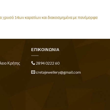
τρινο χρυσό 14ων καρατίων και διακοσμημένα με πανέμορφα
ΕΠΙΚΟΙΝΩΝΙΑ
λειο Κρήτης
2894 0222 60
cretajewellery@gmail.com