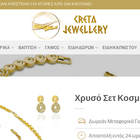
ΑΠΟΣΤΟΛΉ ΓΙΑ ΑΓΟΡΈΣ ΑΠΌ 50€ ΚΑΙ ΠΆΝΩ!
ΡΙΚΆ
ΒΆΠΤΙΣΗ
ΓΆΜΟΣ
ΕΊΔΗ ΔΏΡΩΝ
ΕΊΔΗ ΚΑΠΝΙΣΤΟΎ
Χρυσό Σετ Κοσμ
Add to
wishlist
Δωρεάν Μεταφορικά Γι
Αποστολή εντός 24 ω