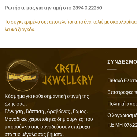
Ρωτήστε μας για την τιμή στο 2894 0 22260
Το συγκεκριμένο σετ αποτελείται από ένα κολιέ με σκουλαρίκι
λευκά ζιργκόν.
ΣΥΝΔΕΣΜΟ
Πιθανό Ελαττ
Επιστροφές 
Κόσμημα για κάθε σημαντική στιγμή της
Πολιτική απο
ζωής σας .
Γέννηση , Βάπτιση , Αραβώνας , Γάμος .
Ο λογαριασμό
Μοναδικές χειροποίητες δημιουργίες που
Γ.Ε.ΜΗ 0762
μπορούν να σας συνοδεύσουν υπέροχα
στα πιο μέγαλα σας βήματα .