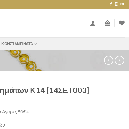
ΚΩΝΣΤΑΝΤΙΝΆΤΑ
ημάτων Κ14 [14ΣΕΤ003]
α Αγορές 50€+
ρών