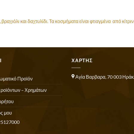
α, βραχιόλι και δαχτυλίδι. Τα κοσμήματα είναι φτιαγμένα από κί
Ι
ΧΑΡΤΗΣ
Αγία Βαρβαρα, 70 003 Ηράκ
ωματικό Προϊόν
προϊόντων – Χρημάτων
ρρήτου
ς μου
25127000