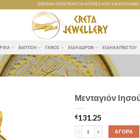
ΔΩΡΕΆΝ ΑΠΟΣΤΟΛΉ ΓΙΑ ΑΓΟΡΈΣ ΑΠΌ 50€ ΚΑΙ ΠΆΝΩ!
ΡΙΚΆ
ΒΆΠΤΙΣΗ
ΓΆΜΟΣ
ΕΊΔΗ ΔΏΡΩΝ
ΕΊΔΗ ΚΑΠΝΙΣΤΟΎ
Μενταγιόν Ιησο
Add to
131.25
wishlist
€
Μενταγιόν Ιησούς Κ14 [40m035
ΑΓΟΡΑ