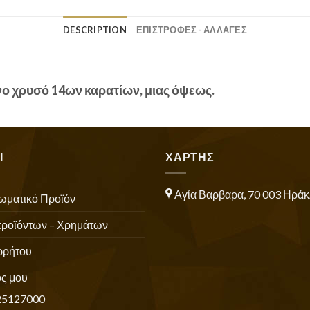
DESCRIPTION
ΕΠΙΣΤΡΟΦΕΣ - ΑΛΛΑΓΕΣ
ινο χρυσό 14ων καρατίων, μιας όψεως.
Ι
ΧΑΡΤΗΣ
Αγία Βαρβαρα, 70 003 Ηράκ
ωματικό Προϊόν
προϊόντων – Χρημάτων
ρρήτου
ς μου
25127000