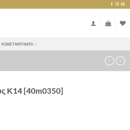
ΚΩΝΣΤΑΝΤΙΝΆΤΑ
ύς Κ14 [40m0350]
0] quantity