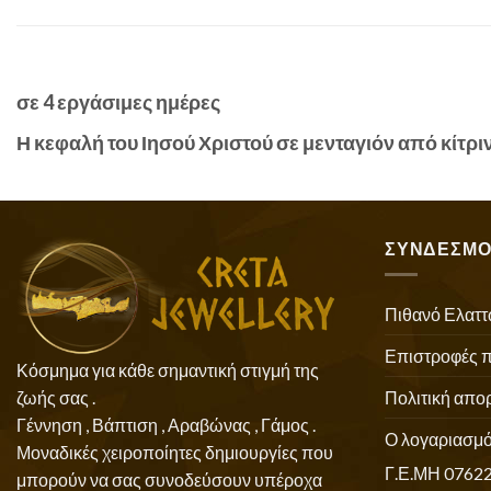
σε 4 εργάσιμες ημέρες
Η κεφαλή του Ιησού Χριστού σε μενταγιόν από κίτρ
ΣΥΝΔΕΣΜΟ
Πιθανό Ελαττ
Επιστροφές 
Κόσμημα για κάθε σημαντική στιγμή της
Πολιτική απο
ζωής σας .
Γέννηση , Βάπτιση , Αραβώνας , Γάμος .
Ο λογαριασμό
Μοναδικές χειροποίητες δημιουργίες που
Γ.Ε.ΜΗ 0762
μπορούν να σας συνοδεύσουν υπέροχα