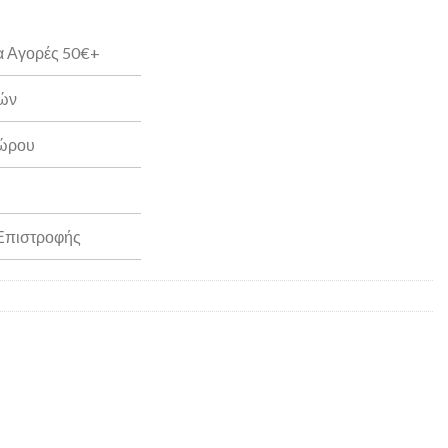
α Αγορές 50€+
ρών
Δώρου
 Επιστροφής