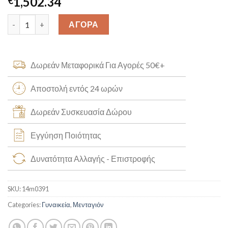
1,502.34
€
Μεγάλο Μενταγιόν “Μέλισσα” Κ14 [14m0391] quantity
ΑΓΟΡΑ
Δωρεάν Μεταφορικά Για Αγορές 50€+
Αποστολή εντός 24 ωρών
Δωρεάν Συσκευασία Δώρου
Εγγύηση Ποιότητας
Δυνατότητα Αλλαγής - Επιστροφής
SKU:
14m0391
Categories:
Γυναικεία
,
Μενταγιόν