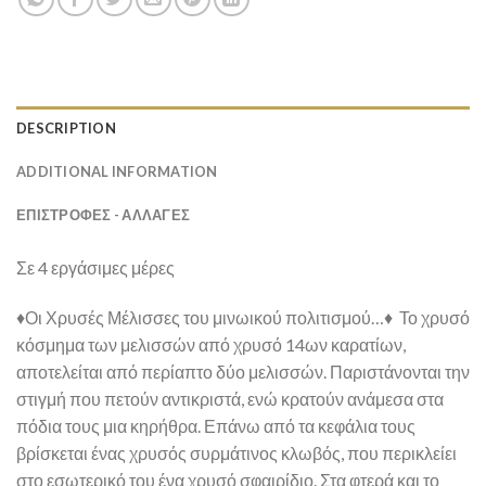
DESCRIPTION
ADDITIONAL INFORMATION
ΕΠΙΣΤΡΟΦΕΣ - ΑΛΛΑΓΕΣ
Σε 4 εργάσιμες μέρες
♦Οι Χρυσές Μέλισσες του μινωικού πολιτισμού…♦ Το χρυσό
κόσμημα των μελισσών από χρυσό 14ων καρατίων,
αποτελείται από περίαπτο δύο μελισσών. Παριστάνονται την
στιγμή που πετούν αντικριστά, ενώ κρατούν ανάμεσα στα
πόδια τους μια κηρήθρα. Επάνω από τα κεφάλια τους
βρίσκεται ένας χρυσός συρμάτινος κλωβός, που περικλείει
στο εσωτερικό του ένα χρυσό σφαιρίδιο. Στα φτερά και το