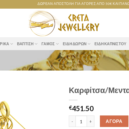
ΔΩΡΕΆΝ ΑΠΟΣΤΟΛΉ ΓΙΑ ΑΓΟΡΈΣ ΑΠΌ 50€ ΚΑΙ ΠΆΝΩ!
ΡΙΚΆ
ΒΆΠΤΙΣΗ
ΓΆΜΟΣ
ΕΊΔΗ ΔΏΡΩΝ
ΕΊΔΗ ΚΑΠΝΙΣΤΟΎ
Καρφίτσα/Μεντα
Add to
451.50
wishlist
€
Καρφίτσα/Μενταγιόν “Μέλισσα
ΑΓΟΡΑ