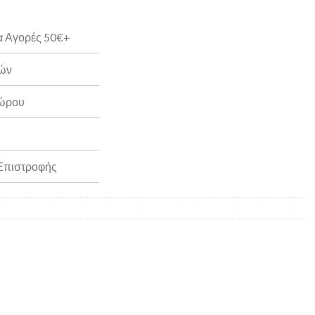
α Αγορές 50€+
ρών
Δώρου
 Επιστροφής