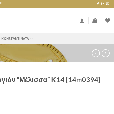
ΚΩΝΣΤΑΝΤΙΝΆΤΑ
γιόν “Μέλισσα” Κ14 [14m0394]
” Κ14 [14m0394] quantity