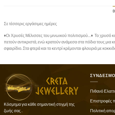
D
Σε τέσσερις εργάσιμες ημέρες
♦Οι Χρυσές Μέλισσες του μινωικού πολιτισμού…♦ Το χρυσό κ
πετούν αντικριστά, ενώ κρατούν ανάμεσα στα πόδια τους μια 
σφαιρίδιο. Στα φτερά και το κεντρί κρέμονται φλουριά με κοκκ
ΣΥΝΔΕΣΜΟ
Πιθανό Ελαττ
Επιστροφές 
Κόσμημα για κάθε σημαντική στιγμή της
Πολιτική απο
ζωής σας .