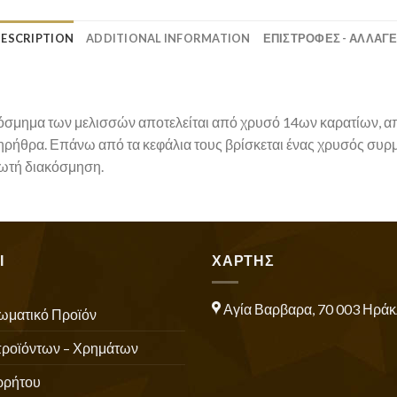
ESCRIPTION
ADDITIONAL INFORMATION
ΕΠΙΣΤΡΟΦΕΣ - ΑΛΛΑΓ
όσμημα των μελισσών αποτελείται από χρυσό 14ων καρατίων, απ
κηρήθρα. Επάνω από τα κεφάλια τους βρίσκεται ένας χρυσός συρμ
ιδωτή διακόσμηση.
Ι
ΧΑΡΤΗΣ
Αγία Βαρβαρα, 70 003 Ηράκ
ωματικό Προϊόν
προϊόντων – Χρημάτων
ρρήτου