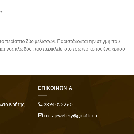
ΕΣ
ό περίαπτο δύο μελισσών. Παριστάνονται την στιγμή που
άτινος κλωβός, που περικλείει στο εσωτερικό του ένα χρυσό
ΕΠΙΚΟΙΝΩΝΙΑ
λειο Κρήτης
2894 0222 60
cretajewellery@gmail.com