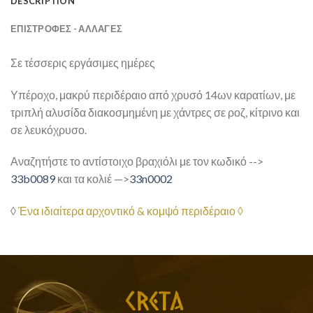
DESCRIPTION
ΕΠΙΣΤΡΟΦΕΣ - ΑΛΛΑΓΕΣ
Σε τέσσερις εργάσιμες ημέρες
Υπέροχο, μακρύ περιδέραιο από χρυσό 14ων καρατίων, με
τριπλή αλυσίδα διακοσμημένη με χάντρες σε ροζ, κίτρινο και
σε λευκόχρυσο.
Αναζητήστε το αντίστοιχο βραχιόλι με τον κωδικό -->
33b0089
και τα κολιέ —>
33n0002
◊
Ένα ιδιαίτερα αρχοντικό & κομψό περιδέραιο ◊