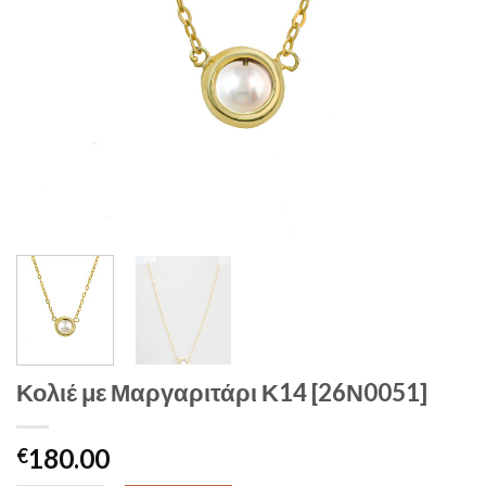
Κολιέ με Μαργαριτάρι Κ14 [26Ν0051]
180.00
€