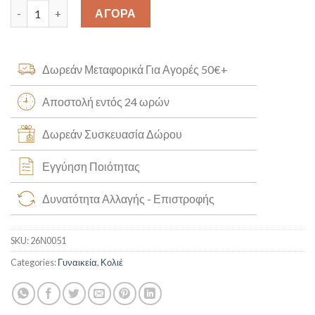
Κολιέ με Μαργαριτάρι Κ14 [26Ν0051] quantity
ΑΓΟΡΑ
Δωρεάν Μεταφορικά Για Αγορές 50€+
Αποστολή εντός 24 ωρών
Δωρεάν Συσκευασία Δώρου
Εγγύηση Ποιότητας
Δυνατότητα Αλλαγής - Επιστροφής
SKU:
26Ν0051
Categories:
Γυναικεία
,
Κολιέ