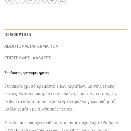
DESCRIPTION
ADDITIONAL INFORMATION
ΕΠΙΣΤΡΟΦΕΣ - ΑΛΛΑΓΕΣ
Σε τέσσερις εργάσιμες ημέρες
Γυναικείο χρυσό κρεμαστό 14ων καρατίων, με συνθετικές
πέτρες. Κατασκευασμένο από καδένα, που στο μέσο της, έχει
δεθεί ένα κόσμημα με περιπλεγμένα φύλλα γύρω από μισή
μπάλα γεμάτη με συνθετικές πέτρες.
Στο
site
μας υπάρχει διαθέσιμο το αντίστοιχο δαχτυλίδι (κωδ:
22
R
0012),σκουλαρίκια (κωδ: 22
E
0002),βραχιόλι (κωδ.: