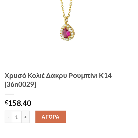
Χρυσό Κολιέ Δάκρυ Ρουμπίνι Κ14
[36n0029]
158.40
€
Χρυσό Κολιέ Δάκρυ Ρουμπίνι Κ14 [36n0029] quantity
ΑΓΟΡΑ