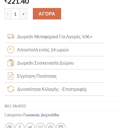
221.40
€
Μισόβερο Δαχτυλίδι Ζαφείρι Κ14 [34r0053] quantity
ΑΓΟΡΑ
Δωρεάν Μεταφορικά Για Αγορές 50€+
Αποστολή εντός 24 ωρών
Δωρεάν Συσκευασία Δώρου
Εγγύηση Ποιότητας
Δυνατότητα Αλλαγής - Επιστροφής
SKU:
34r0053
Categories:
Γυναικεία
,
Δαχτυλίδια