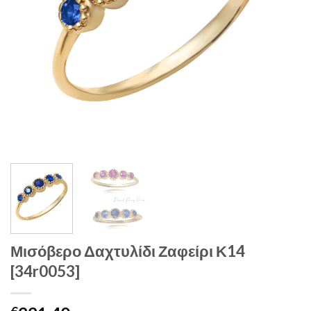
Μισόβερο Δαχτυλίδι Ζαφείρι Κ14
[34r0053]