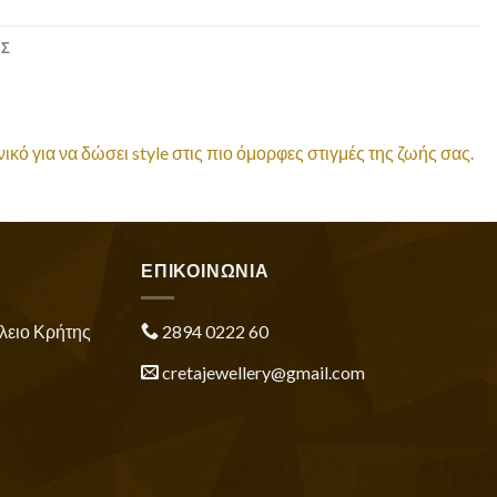
ΕΣ
κό για να δώσει style στις πιο όμορφες στιγμές της ζωής σας.
ΕΠΙΚΟΙΝΩΝΙΑ
λειο Κρήτης
2894 0222 60
cretajewellery@gmail.com