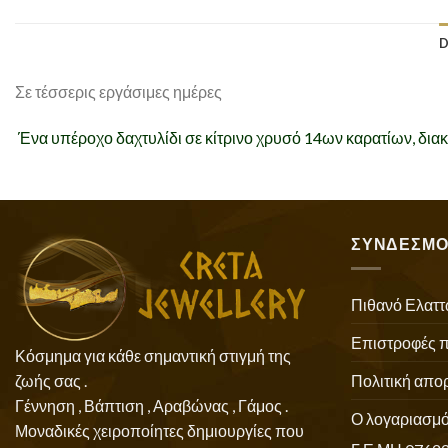
D
Σε τέσσερις εργάσιμες ημέρες
Ένα υπέροχο δαχτυλίδι σε κίτρινο χρυσό 14ων καρατίων, δια
ΣΥΝΔΕΣΜΟ
Πιθανό Ελαττ
Επιστροφές 
Κόσμημα για κάθε σημαντική στιγμή της
Πολιτική απο
ζωής σας .
Γέννηση , Βάπτιση , Αραβώνας , Γάμος .
Ο λογαριασμό
Μοναδικές χειροποίητες δημιουργίες που