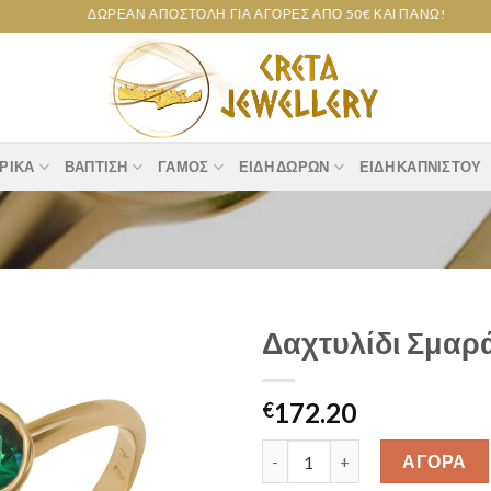
ΔΩΡΕΆΝ ΑΠΟΣΤΟΛΉ ΓΙΑ ΑΓΟΡΈΣ ΑΠΌ 50€ ΚΑΙ ΠΆΝΩ!
ΡΙΚΆ
ΒΆΠΤΙΣΗ
ΓΆΜΟΣ
ΕΊΔΗ ΔΏΡΩΝ
ΕΊΔΗ ΚΑΠΝΙΣΤΟΎ
Δαχτυλίδι Σμαρά
Add to
172.20
wishlist
€
Δαχτυλίδι Σμαράγδι Κ14 [34r00
ΑΓΟΡΑ