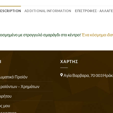
ESCRIPTION
ADDITIONAL INFORMATION
ΕΠΙΣΤΡΟΦΕΣ - ΑΛΛΑΓ
κοσμημένο με στρογγυλό σμαράγδι στο κέντρο!
Ένα κόσμημα ιδανι
Ι
ΧΑΡΤΗΣ
Αγία Βαρβαρα, 70 003 Ηράκ
ωματικό Προϊόν
προϊόντων – Χρημάτων
ρρήτου
ς μου