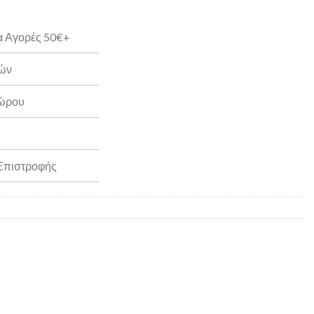
α Αγορές 50€+
ρών
Δώρου
 Επιστροφής