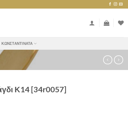
ΚΩΝΣΤΑΝΤΙΝΆΤΑ
γδι Κ14 [34r0057]
57] quantity