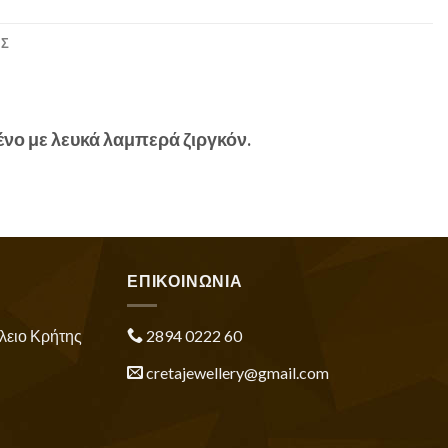
ΕΣ
νο με λευκά λαμπερά ζιργκόν.
ΕΠΙΚΟΙΝΩΝΙΑ
λειο Κρήτης
2894 0222 60
cretajewellery@gmail.com