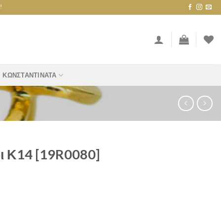
ΚΩΝΣΤΑΝΤΙΝΆΤΑ
ι Κ14 [19R0080]
] quantity