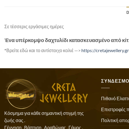
D
Σε τέσσερις εργάσιμες ημέρες
Ένα υπέρκομψο δαχτυλίδι κατασκευασμένο από κίτρ
*Βρείτε εδώ και το αντίστοιχο κολιέ —>
https://cretajewellery
ΣΥΝΔΕΣΜΟ
Πιθανό Ελαττ
Επιστροφές 
Κόσμημα για κάθε σημαντική στιγμή της
Πολιτική απο
ζωής σας .
Γέννηση , Βάπτιση , Αραβώνας , Γάμος .