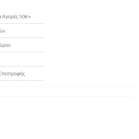
α Αγορές 50€+
ρών
Δώρου
 Επιστροφής