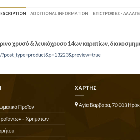
ESCRIPTION
ADDITIONAL INFORMATION
ΕΠΙΣΤΡΟΦΕΣ - ΑΛΛΑΓ
ινο χρυσό & λευκόχρυσο 14ων καρατίων, διακοσμημέ
.gr/?post_type=product&p=13223&preview=true
Ι
ΧΑΡΤΗΣ
Αγία Βαρβαρα, 70 003 Ηράκ
ωματικό Προϊόν
προϊόντων – Χρημάτων
ρρήτου