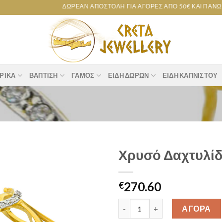
ΔΩΡΕΆΝ ΑΠΟΣΤΟΛΉ ΓΙΑ ΑΓΟΡΈΣ ΑΠΌ 50€ ΚΑΙ ΠΆΝΩ!
ΡΙΚΆ
ΒΆΠΤΙΣΗ
ΓΆΜΟΣ
ΕΊΔΗ ΔΏΡΩΝ
ΕΊΔΗ ΚΑΠΝΙΣΤΟΎ
Χρυσό Δαχτυλίδ
Add to
270.60
wishlist
€
Χρυσό Δαχτυλίδι Κ14 [19R0080
ΑΓΟΡΑ