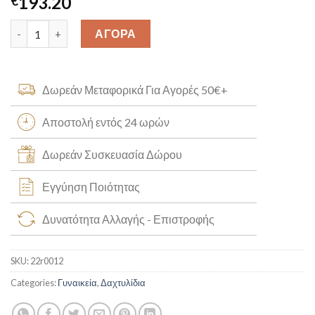
193.20
€
Χειροποίητο δαχτυλίδι Φύλλο K14 [22r0012] quantity
ΑΓΟΡΑ
Δωρεάν Μεταφορικά Για Αγορές 50€+
Αποστολή εντός 24 ωρών
Δωρεάν Συσκευασία Δώρου
Εγγύηση Ποιότητας
Δυνατότητα Αλλαγής - Επιστροφής
SKU:
22r0012
Categories:
Γυναικεία
,
Δαχτυλίδια