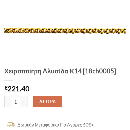
Χειροποίητη Aλυσίδα Κ14 [18ch0005]
221.40
€
Χειροποίητη Aλυσίδα Κ14 [18ch0005] quantity
ΑΓΟΡΑ
Δωρεάν Μεταφορικά Για Αγορές 50€+