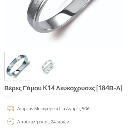
Βέρες Γάμου K14 Λευκόχρυσες [184Β-Α]
Δωρεάν Μεταφορικά Για Αγορές 50€+
Αποστολή εντός 24 ωρών