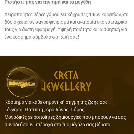
Ρωτήστε μας για την τιμή και τα μεγέθη
Χειροποίητες βέρες γάμου λευκόχρυσες 14ων καρατίων, σε
δύο σχέδια, σε σαγρέ φινίρισμα και ανατομία στο εσωτερικό
τους για άνετη εφαρμογή. Υψηλή ποιότητα και αισθητική για
ένα κόσμημα σύμβολο στη ζωή σας!
Κόσμημα για κάθε σημαντική στιγμή της ζωής σας .
Γέννηση , Βάπτιση , Αραβώνας , Γάμος .
Μοναδικές χειροποίητες δημιουργίες που μπορούν να σας
συνοδεύσουν υπέροχα στα πιο μέγαλα σας βήματα .