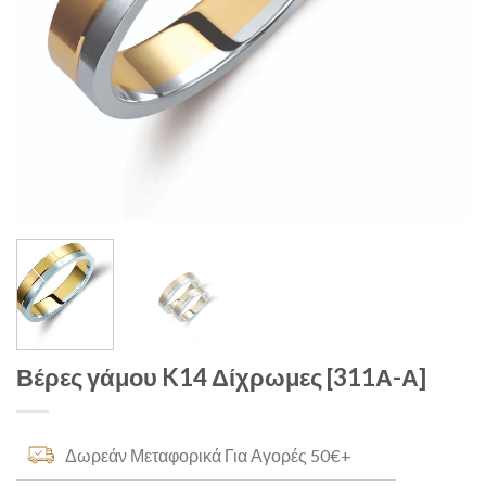
Βέρες γάμου K14 Δίχρωμες [311Α-Α]
Δωρεάν Μεταφορικά Για Αγορές 50€+