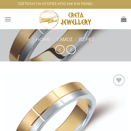
Skip
ΕΆΝ ΑΠΟΣΤΟΛΉ ΓΙΑ ΑΓΟΡΈΣ ΑΠΌ 50€ ΚΑΙ ΠΆΝΩ!
to
content
HOME
/
ΓΆΜΟΣ
/
ΒΈΡΕΣ
Add to
wishlist