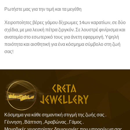
Ρωτήστε μας για την τιμή και τα μεγέθη
Χειροποίητες βέρες γάμου δίχρωμες 14ων καρατίων, σε δύο
σχέδια, με μια λευκή πέτρα ζιργκόν. Σε λουστρέ φινίρισμα και
ανατομία στο εσωτερικό τους για άνετη εφαρμογή. Υψηλή
ποιότητα και αισθητική για ένα κόσμημα σύμβολο στη ζωή
σας!
Κόσμημα για κάθε σημαντική στιγμή της ζωής σας .
Γέννηση , Βάπτιση , Αραβώνας , Γάμος .
Μοναδικές χειροποίητες δημιουργίες που μπορούν να σας