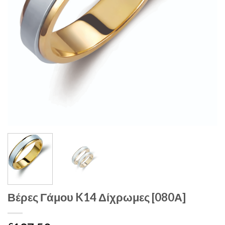
Βέρες Γάμου K14 Δίχρωμες [080Α]