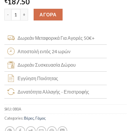
187.50
€
Βέρες Γάμου K14 Δίχρωμες [080Α] quantity
ΑΓΟΡΑ
Δωρεάν Μεταφορικά Για Αγορές 50€+
Αποστολή εντός 24 ωρών
Δωρεάν Συσκευασία Δώρου
Εγγύηση Ποιότητας
Δυνατότητα Αλλαγής - Επιστροφής
SKU:
080Α
Categories:
Βέρες
,
Γάμος