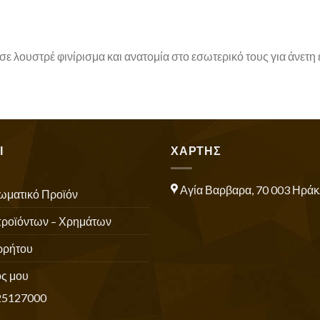
ε λουστρέ φινίρισμα και ανατομία στο εσωτερικό τους για άνετη
Ι
ΧΑΡΤΗΣ
Αγία Βαρβαρα, 70 003 Ηράκ
ωματικό Προϊόν
προϊόντων – Χρημάτων
ρρήτου
ς μου
25127000