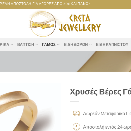
 ΑΠΟΣΤΟΛΉ ΓΙΑ ΑΓΟΡΈΣ ΑΠΌ 50€ ΚΑΙ ΠΆΝΩ!
ΡΙΚΆ
ΒΆΠΤΙΣΗ
ΓΆΜΟΣ
ΕΊΔΗ ΔΏΡΩΝ
ΕΊΔΗ ΚΑΠΝΙΣΤΟΎ
Χρυσές Βέρες Γ
Add to
wishlist
Δωρεάν Μεταφορικά Γι
Αποστολή εντός 24 ω