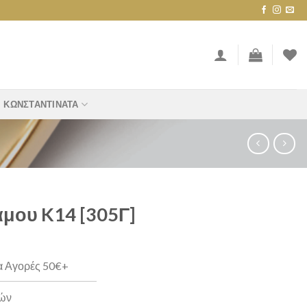
ΚΩΝΣΤΑΝΤΙΝΆΤΑ
άμου K14 [305Γ]
α Αγορές 50€+
ρών