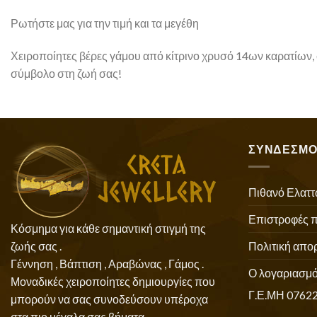
Ρωτήστε μας για την τιμή και τα μεγέθη
Χειροποίητες βέρες γάμου από κίτρινο χρυσό 14ων καρατίων, σ
σύμβολο στη ζωή σας!
ΣΥΝΔΕΣΜΟ
Πιθανό Ελαττ
Επιστροφές 
Κόσμημα για κάθε σημαντική στιγμή της
Πολιτική απο
ζωής σας .
Γέννηση , Βάπτιση , Αραβώνας , Γάμος .
Ο λογαριασμό
Μοναδικές χειροποίητες δημιουργίες που
Γ.Ε.ΜΗ 0762
μπορούν να σας συνοδεύσουν υπέροχα
στα πιο μέγαλα σας βήματα .