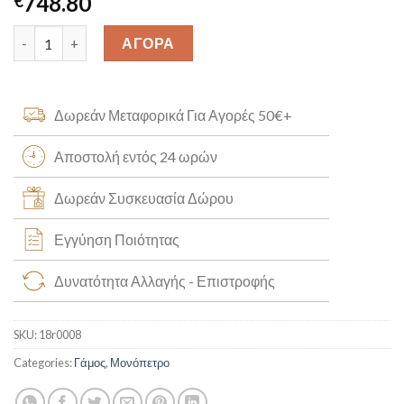
748.80
€
Μονόπετρο Δακτυλίδι Σιτρίν Κ14 [18r0008] quantity
ΑΓΟΡΑ
Δωρεάν Μεταφορικά Για Αγορές 50€+
Αποστολή εντός 24 ωρών
Δωρεάν Συσκευασία Δώρου
Εγγύηση Ποιότητας
Δυνατότητα Αλλαγής - Επιστροφής
SKU:
18r0008
Categories:
Γάμος
,
Μονόπετρο