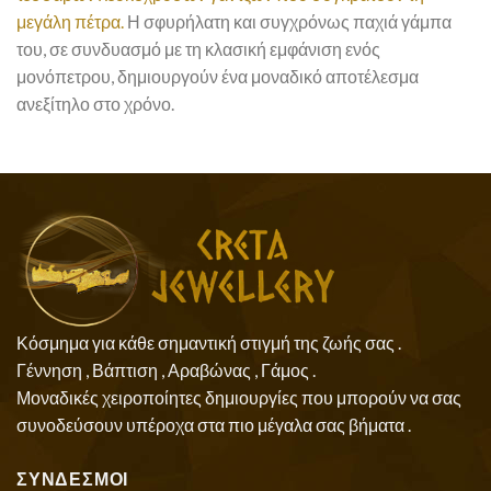
μεγάλη πέτρα.
Η σφυρήλατη και συγχρόνως παχιά γάμπα
του, σε συνδυασμό με τη κλασική εμφάνιση ενός
μονόπετρου, δημιουργούν ένα μοναδικό αποτέλεσμα
ανεξίτηλο στο χρόνο.
Κόσμημα για κάθε σημαντική στιγμή της ζωής σας .
Γέννηση , Βάπτιση , Αραβώνας , Γάμος .
Μοναδικές χειροποίητες δημιουργίες που μπορούν να σας
συνοδεύσουν υπέροχα στα πιο μέγαλα σας βήματα .
ΣΥΝΔΕΣΜΟΙ