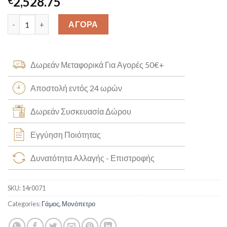
2,528.75
€
Μονόπετρο Δαχτυλίδι με Διαμάντι K18 [14r0071] quantity
ΑΓΟΡΑ
Δωρεάν Μεταφορικά Για Αγορές 50€+
Αποστολή εντός 24 ωρών
Δωρεάν Συσκευασία Δώρου
Εγγύηση Ποιότητας
Δυνατότητα Αλλαγής - Επιστροφής
SKU:
14r0071
Categories:
Γάμος
,
Μονόπετρο