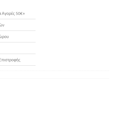
α Αγορές 50€+
ρών
Δώρου
 Επιστροφής