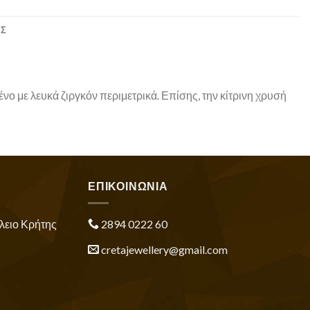
ΕΣ
ο με λευκά ζιργκόν περιμετρικά. Επίσης, την κίτρινη χρυσή
ΕΠΙΚΟΙΝΩΝΙΑ
λειο Κρήτης
2894 0222 60
cretajewellery@gmail.com