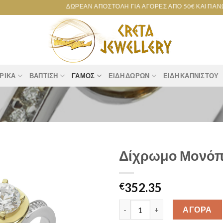
ΔΩΡΕΆΝ ΑΠΟΣΤΟΛΉ ΓΙΑ ΑΓΟΡΈΣ ΑΠΌ 50€ ΚΑΙ ΠΆΝΩ!
ΡΙΚΆ
ΒΆΠΤΙΣΗ
ΓΆΜΟΣ
ΕΊΔΗ ΔΏΡΩΝ
ΕΊΔΗ ΚΑΠΝΙΣΤΟΎ
Δίχρωμο Μονόπε
Add to
352.35
wishlist
€
Δίχρωμο Μονόπετρο Δαχτυλίδι 
ΑΓΟΡΑ