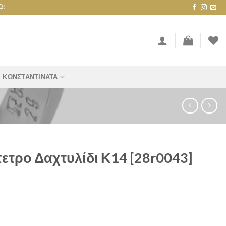
ΚΩΝΣΤΑΝΤΙΝΆΤΑ
τρο Δαχτυλίδι Κ14 [28r0043]
Κ14 [28r0043] quantity