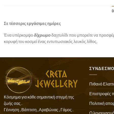
D
Σε τέσσερις εργάσιμες ημέρες
Ένα υπέρκομψο
δίχρωμο
δαχτυλίδι που μπορείτε να προσφέρ
κορυφή του κοσμεί ένας εντυπωσιακός λευκός λίθος.
ΣΥΝΔΕΣΜΟ
Πιθανό Ελαττ
Επιστροφές 
Κόσμημα για κάθε σημαντική στιγμή της
Πολιτική απο
ζωής σας .
Γέννηση , Βάπτιση , Αραβώνας , Γάμος .
Ο λογαριασμό