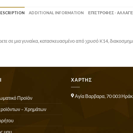
ESCRIPTION
ADDITIONAL INFORMATION
ΕΠΙΣΤΡΟΦΕΣ - ΑΛΛΑΓ
ετε σε μια γυναίκα, κατασκευασμένο από χρυσό K14, διακοσμημέν
Ι
ΧΑΡΤΗΣ
Αγία Βαρβαρα, 70 003 Ηράκ
ωματικό Προϊόν
προϊόντων – Χρημάτων
ρρήτου
ς μου