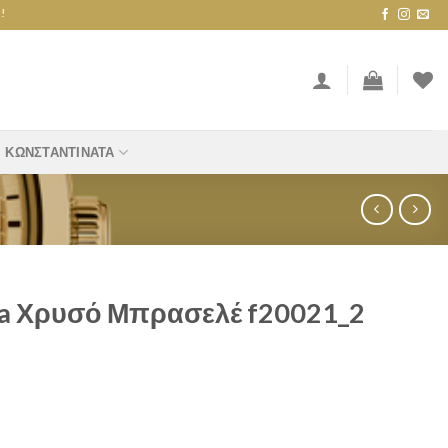
ΚΩΝΣΤΑΝΤΙΝΆΤΑ
ina Χρυσό Μπρασελέ f20021_2
σελέ f20021_2 quantity