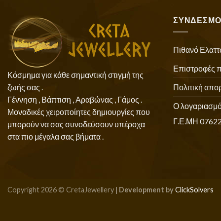
ΣΥΝΔΕΣΜΟ
Πιθανό Ελαττ
Επιστροφές 
Κόσμημα για κάθε σημαντική στιγμή της
Πολιτική απο
ζωής σας .
Γέννηση , Βάπτιση , Αραβώνας , Γάμος .
Ο λογαριασμό
Μοναδικές χειροποίητες δημιουργίες που
Γ.Ε.ΜΗ 0762
μπορούν να σας συνοδεύσουν υπέροχα
στα πιο μέγαλα σας βήματα .
Copyright 2026 © CretaJewellery
| Development by
ClickSolvers