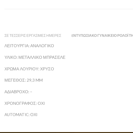
ΣΕ ΤΈΣΣΕΡΙΣ ΕΡΓΆΣΙΜΕΣ ΗΜΈΡΕΣ
EΝΤΥΠΩΣΙΑΚΌ ΓΥΝΑΙΚΕΊΟ ΡΟΛΌΙ ΤΗ
ΛΕΙΤΟΥΡΓΊΑ: ΑΝΑΛΟΓΙΚΌ
ΥΛΙΚΌ: ΜΕΤΑΛΛΙΚΌ ΜΠΡΑΣΕΛΈ
ΧΡΏΜΑ ΛΟΥΡΙΟΎ: ΧΡΥΣΌ
ΜΈΓΕΘΟΣ: 29,3 MM
ΑΔΙΆΒΡΟΧΟ: –
ΧΡΟΝΟΓΡΆΦΟΣ: ΌΧΙ
AUTOMATIC: ΌΧΙ