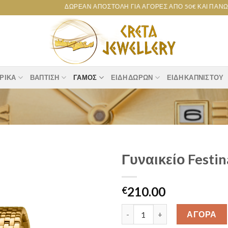
ΔΩΡΕΆΝ ΑΠΟΣΤΟΛΉ ΓΙΑ ΑΓΟΡΈΣ ΑΠΌ 50€ ΚΑΙ ΠΆΝΩ!
ΡΙΚΆ
ΒΆΠΤΙΣΗ
ΓΆΜΟΣ
ΕΊΔΗ ΔΏΡΩΝ
ΕΊΔΗ ΚΑΠΝΙΣΤΟΎ
Γυναικείο Fest
Add to
210.00
wishlist
€
Γυναικείο Festina Χρυσό Μπρα
ΑΓΟΡΑ