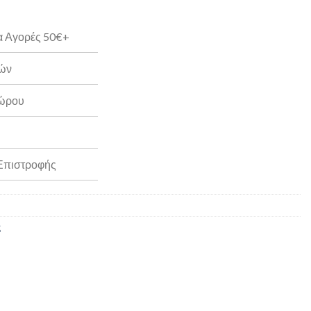
α Αγορές 50€+
ρών
Δώρου
 Επιστροφής
ς