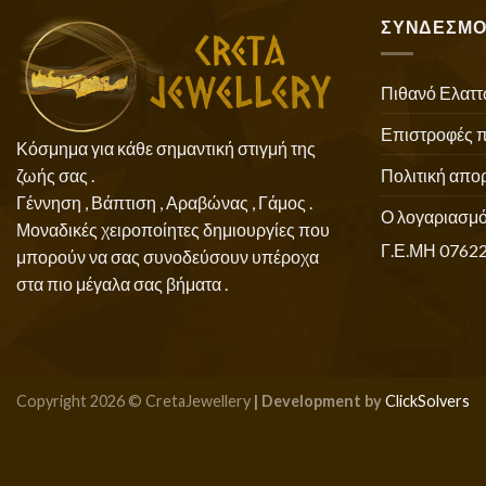
ΣΥΝΔΕΣΜΟ
Πιθανό Ελαττ
Επιστροφές 
Κόσμημα για κάθε σημαντική στιγμή της
Πολιτική απο
ζωής σας .
Γέννηση , Βάπτιση , Αραβώνας , Γάμος .
Ο λογαριασμό
Μοναδικές χειροποίητες δημιουργίες που
Γ.Ε.ΜΗ 0762
μπορούν να σας συνοδεύσουν υπέροχα
στα πιο μέγαλα σας βήματα .
Copyright 2026 © CretaJewellery
| Development by
ClickSolvers