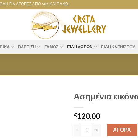
ΙΑ ΑΓΟΡΈΣ ΑΠΌ 50€ ΚΑΙ ΠΆΝΩ!
ΡΙΚΆ
ΒΆΠΤΙΣΗ
ΓΆΜΟΣ
ΕΊΔΗ ΔΏΡΩΝ
ΕΊΔΗ ΚΑΠΝΙΣΤΟΎ
Ασημένια εικόνα
Add to
120.00
wishlist
€
Ασημένια εικόνα Άγιος Νικόλα
ΑΓΟΡΑ