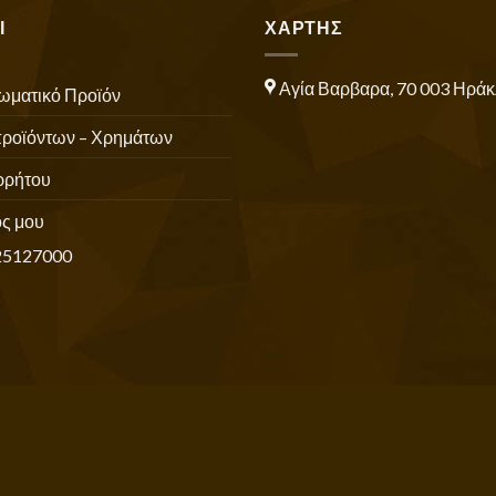
Ι
ΧΑΡΤΗΣ
Αγία Βαρβαρα, 70 003 Ηράκ
ωματικό Προϊόν
προϊόντων – Χρημάτων
ρρήτου
ς μου
25127000