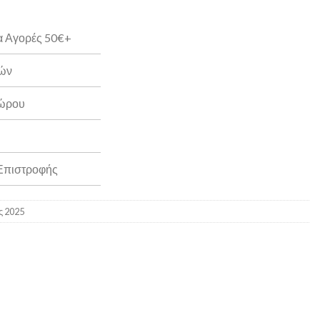
α Αγορές 50€+
ρών
Δώρου
 Επιστροφής
ς 2025