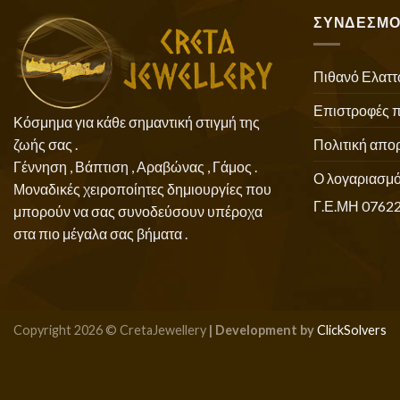
ΣΥΝΔΕΣΜΟ
Πιθανό Ελαττ
Επιστροφές 
Κόσμημα για κάθε σημαντική στιγμή της
Πολιτική απο
ζωής σας .
Γέννηση , Βάπτιση , Αραβώνας , Γάμος .
Ο λογαριασμό
Μοναδικές χειροποίητες δημιουργίες που
Γ.Ε.ΜΗ 0762
μπορούν να σας συνοδεύσουν υπέροχα
στα πιο μέγαλα σας βήματα .
Copyright 2026 © CretaJewellery
| Development by
ClickSolvers