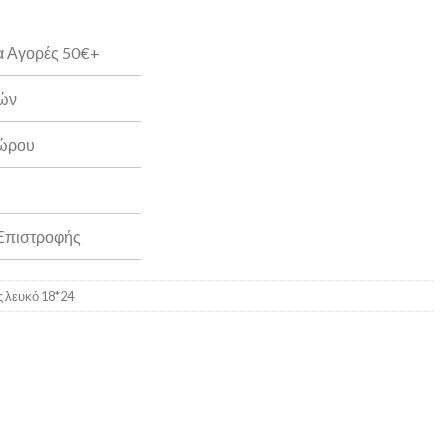
α Αγορές 50€+
ρών
Δώρου
 Επιστροφής
ς λευκό 18*24