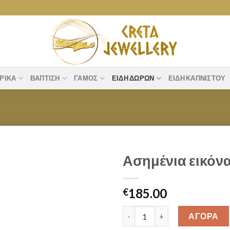
ΡΙΚΆ
ΒΆΠΤΙΣΗ
ΓΆΜΟΣ
ΕΊΔΗ ΔΏΡΩΝ
ΕΊΔΗ ΚΑΠΝΙΣΤΟΎ
Ασημένια εικόνα
Add to
185.00
wishlist
€
Ασημένια εικόνα Άγιος Γεώργιο
ΑΓΟΡΑ