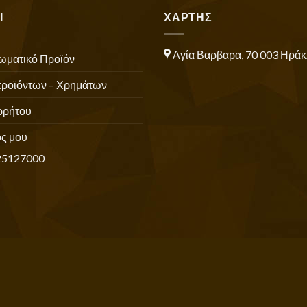
Ι
ΧΑΡΤΗΣ
Αγία Βαρβαρα, 70 003 Ηράκ
ωματικό Προϊόν
προϊόντων – Χρημάτων
ρρήτου
ς μου
25127000