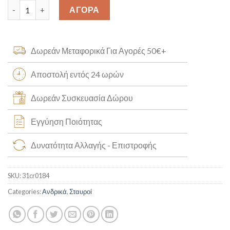
Σταυρός Χειροποίητος Κ14 [31cr0184] quantity
ΑΓΟΡΑ
Δωρεάν Μεταφορικά Για Αγορές 50€+
Αποστολή εντός 24 ωρών
Δωρεάν Συσκευασία Δώρου
Εγγύηση Ποιότητας
Δυνατότητα Αλλαγής - Επιστροφής
SKU:
31cr0184
Categories:
Ανδρικά
,
Σταυροί