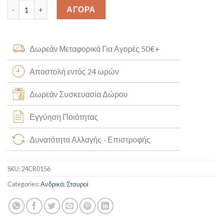
Σταυρός Χειροποίητος Κ14 [24CR0156] quantity
ΑΓΟΡΑ
Δωρεάν Μεταφορικά Για Αγορές 50€+
Αποστολή εντός 24 ωρών
Δωρεάν Συσκευασία Δώρου
Εγγύηση Ποιότητας
Δυνατότητα Αλλαγής - Επιστροφής
SKU:
24CR0156
Categories:
Ανδρικά
,
Σταυροί