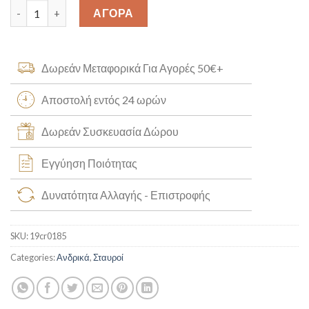
Σταυρός Χειροποίητος Κ14 [19cr0185] quantity
ΑΓΟΡΑ
Δωρεάν Μεταφορικά Για Αγορές 50€+
Αποστολή εντός 24 ωρών
Δωρεάν Συσκευασία Δώρου
Εγγύηση Ποιότητας
Δυνατότητα Αλλαγής - Επιστροφής
SKU:
19cr0185
Categories:
Ανδρικά
,
Σταυροί