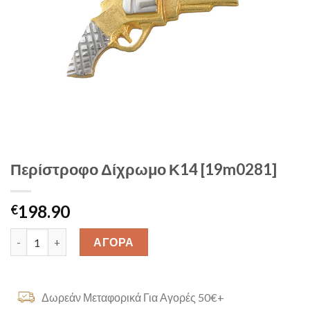
Περίστροφο Δίχρωμο Κ14 [19m0281]
198.90
€
Περίστροφο Δίχρωμο Κ14 [19m0281] quantity
ΑΓΟΡΑ
Δωρεάν Μεταφορικά Για Αγορές 50€+