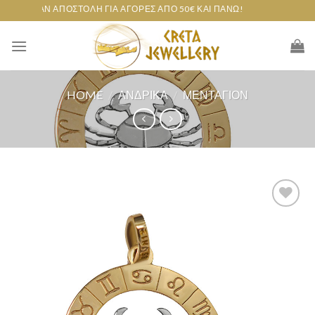
Skip
ΔΩΡΕΆΝ ΑΠΟΣΤΟΛΉ ΓΙΑ ΑΓΟΡΈΣ ΑΠΌ 50€ ΚΑΙ ΠΆΝΩ!
to
content
HOME
/
ΑΝΔΡΙΚΆ
/
ΜΕΝΤΑΓΙΌΝ
Add to
wishlist