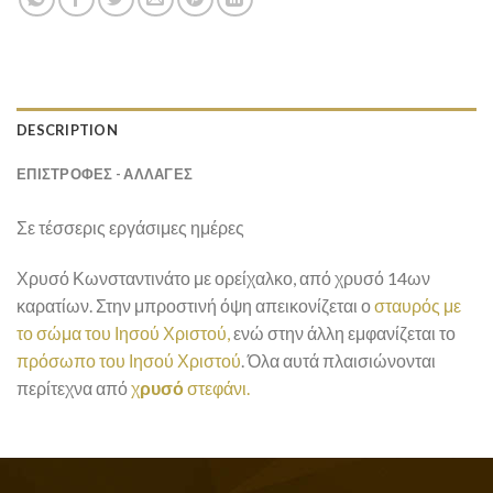
DESCRIPTION
ΕΠΙΣΤΡΟΦΕΣ - ΑΛΛΑΓΕΣ
Σε τέσσερις εργάσιμες ημέρες
Χρυσό Κωνσταντινάτο με ορείχαλκο, από χρυσό 14ων
καρατίων. Στην μπροστινή όψη απεικονίζεται ο
σταυρός με
το σώμα του Ιησού Χριστού,
ενώ στην άλλη εμφανίζεται το
πρόσωπο του Ιησού Χριστού
. Όλα αυτά πλαισιώνονται
περίτεχνα από
χ
ρυσό
στεφάνι.