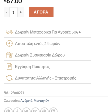
67.00
€
Κωνσταντινάτο με Ορείχαλκο Κ14 [23m0271] quantity
ΑΓΟΡΑ
Δωρεάν Μεταφορικά Για Αγορές 50€+
Αποστολή εντός 24 ωρών
Δωρεάν Συσκευασία Δώρου
Εγγύηση Ποιότητας
Δυνατότητα Αλλαγής - Επιστροφής
SKU:
23m0271
Categories:
Ανδρικά
,
Μενταγιόν