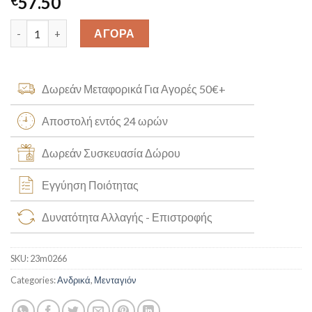
57.50
€
Κωνσταντινάτο με Ορείχαλκο K14 [23m0266] quantity
ΑΓΟΡΑ
Δωρεάν Μεταφορικά Για Αγορές 50€+
Αποστολή εντός 24 ωρών
Δωρεάν Συσκευασία Δώρου
Εγγύηση Ποιότητας
Δυνατότητα Αλλαγής - Επιστροφής
SKU:
23m0266
Categories:
Ανδρικά
,
Μενταγιόν