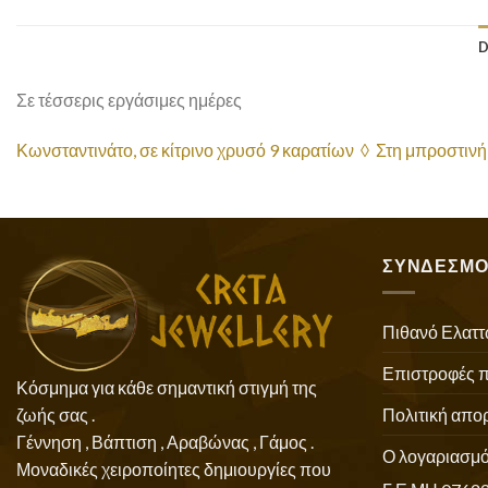
D
Σε τέσσερις εργάσιμες ημέρες
Κωνσταντινάτο, σε κίτρινο χρυσό 9 καρατίων ◊ Στη μπροστινή 
ΣΥΝΔΕΣΜΟ
Πιθανό Ελαττ
Επιστροφές 
Κόσμημα για κάθε σημαντική στιγμή της
Πολιτική απο
ζωής σας .
Γέννηση , Βάπτιση , Αραβώνας , Γάμος .
Ο λογαριασμό
Μοναδικές χειροποίητες δημιουργίες που