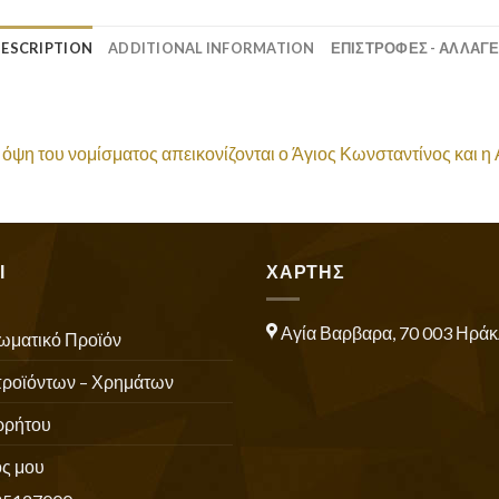
ESCRIPTION
ADDITIONAL INFORMATION
ΕΠΙΣΤΡΟΦΕΣ - ΑΛΛΑΓ
όψη του νομίσματος απεικονίζονται ο Άγιος Κωνσταντίνος και η 
Ι
ΧΑΡΤΗΣ
Αγία Βαρβαρα, 70 003 Ηράκ
ωματικό Προϊόν
προϊόντων – Χρημάτων
ρρήτου
ς μου