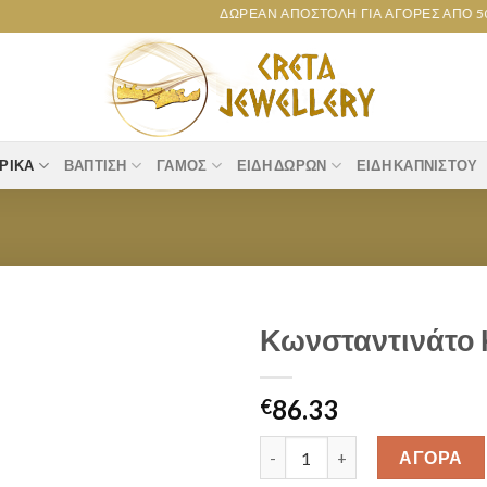
ΔΩΡΕΆΝ ΑΠΟΣΤΟΛΉ ΓΙΑ ΑΓΟΡΈΣ ΑΠΌ 50€ Κ
ΡΙΚΆ
ΒΆΠΤΙΣΗ
ΓΆΜΟΣ
ΕΊΔΗ ΔΏΡΩΝ
ΕΊΔΗ ΚΑΠΝΙΣΤΟΎ
Κωνσταντινάτο 
Add to
86.33
wishlist
€
Κωνσταντινάτο Κ9 [38m0373] 
ΑΓΟΡΑ