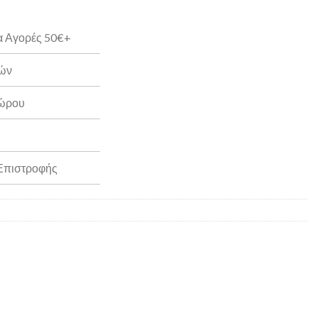
α Αγορές 50€+
ρών
Δώρου
 Επιστροφής