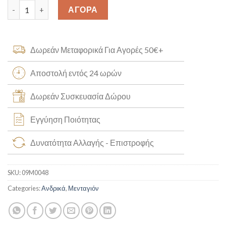
Κεφαλή Ιησού Χριστού Κ14 [09M0048] quantity
ΑΓΟΡΑ
Δωρεάν Μεταφορικά Για Αγορές 50€+
Αποστολή εντός 24 ωρών
Δωρεάν Συσκευασία Δώρου
Εγγύηση Ποιότητας
Δυνατότητα Αλλαγής - Επιστροφής
SKU:
09M0048
Categories:
Ανδρικά
,
Μενταγιόν