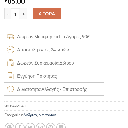
85.00
€
Χρυσό Κωνσταντινάτο με Ορείχαλκο K14 [42M0430] quantity
ΑΓΟΡΑ
Δωρεάν Μεταφορικά Για Αγορές 50€+
Αποστολή εντός 24 ωρών
Δωρεάν Συσκευασία Δώρου
Εγγύηση Ποιότητας
Δυνατότητα Αλλαγής - Επιστροφής
SKU:
42M0430
Categories:
Ανδρικά
,
Μενταγιόν