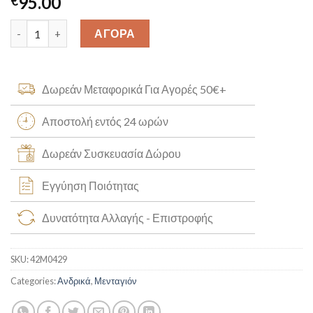
95.00
€
Χρυσό Κωνσταντινάτο με Ορείχαλκο K14 [42M0429] quantity
ΑΓΟΡΑ
Δωρεάν Μεταφορικά Για Αγορές 50€+
Αποστολή εντός 24 ωρών
Δωρεάν Συσκευασία Δώρου
Εγγύηση Ποιότητας
Δυνατότητα Αλλαγής - Επιστροφής
SKU:
42M0429
Categories:
Ανδρικά
,
Μενταγιόν