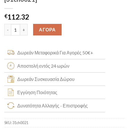
112.32
€
Λευκόχρυση Aλυσίδα Λαιμού Κ14 [31ch0021] quantity
ΑΓΟΡΑ
Δωρεάν Μεταφορικά Για Αγορές 50€+
Αποστολή εντός 24 ωρών
Δωρεάν Συσκευασία Δώρου
Εγγύηση Ποιότητας
Δυνατότητα Αλλαγής - Επιστροφής
SKU:
31ch0021